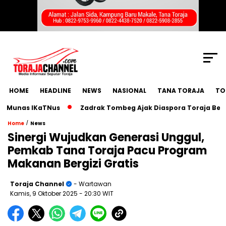
SCROLL TO CONTINUE WITH CONTENT
HOME
HEADLINE
NEWS
NASIONAL
TANA TORAJA
TO
unas IKaTNus
Zadrak Tombeg Ajak Diaspora Toraja Bermimp
/
Home
News
Sinergi Wujudkan Generasi Unggul,
Pemkab Tana Toraja Pacu Program
Makanan Bergizi Gratis
Toraja Channel
- Wartawan
Kamis, 9 Oktober 2025
- 20:30 WIT