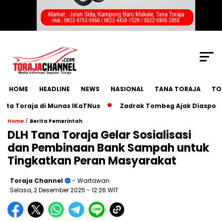
SCROLL TO CONTINUE WITH CONTENT
HOME
HEADLINE
NEWS
NASIONAL
TANA TORAJA
TO
 Toraja di Munas IKaTNus
Zadrak Tombeg Ajak Diaspora To
/
Home
Berita Pemerintah
DLH Tana Toraja Gelar Sosialisasi
dan Pembinaan Bank Sampah untuk
Tingkatkan Peran Masyarakat
Toraja Channel
- Wartawan
Selasa, 2 Desember 2025
- 12:26 WIT