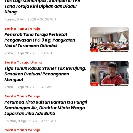
Tak Lagi Menumpuk, Sampah di TPA
Tana Toraja Kini Dipilah dan Didaur
Ulang
Kamis, 6 Agu 2026 - 06:38 WIT
Berita Tana Toraja
Pemkab Tana Toraja Perketat
Pengawasan LPG 3 Kg, Pangkalan
Nakal Terancam Ditindak
Rabu, 5 Agu 2026 - 15:54 WIT
Berita Toraja Utara
Tiga Tahun Kasus Stoner Tak Berujung,
Desakan Evaluasi Penanganan
Menguat
Rabu, 5 Agu 2026 - 15:46 WIT
Berita Tana Toraja
Perumda Tirta Buisun Bantah Isu Pungli
Sambungan Air, Direktur Minta Warga
Laporkan Jika Ada Bukti
Selasa, 4 Agu 2026 - 07:45 WIT
Berita Tana Toraja