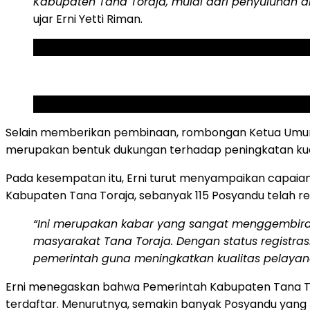
Kabupaten Tana Toraja, mulai dari penyuluhan 
ujar Erni Yetti Riman.
ADVERTISEMENT
SCROLL TO RESUME CONTENT
Selain memberikan pembinaan, rombongan Ketua Umum 
merupakan bentuk dukungan terhadap peningkatan kual
Pada kesempatan itu, Erni turut menyampaikan capaia
Kabupaten Tana Toraja, sebanyak 115 Posyandu telah res
“Ini merupakan kabar yang sangat menggembirakan
masyarakat Tana Toraja. Dengan status registra
pemerintah guna meningkatkan kualitas pelaya
Erni menegaskan bahwa Pemerintah Kabupaten Tana To
terdaftar. Menurutnya, semakin banyak Posyandu yang t