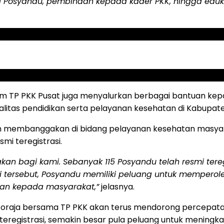
di Posyandu, pembinaan kepada kader PKK, hingga edu
TP PKK Pusat juga menyalurkan berbagai bantuan kepad
itas pendidikan serta pelayanan kesehatan di Kabupate
n membanggakan di bidang pelayanan kesehatan masyarak
mi teregistrasi.
 bagi kami. Sebanyak 115 Posyandu telah resmi teregis
si tersebut, Posyandu memiliki peluang untuk mempero
nan kepada masyarakat,”
jelasnya.
raja bersama TP PKK akan terus mendorong percepatan 
eregistrasi, semakin besar pula peluang untuk meningka