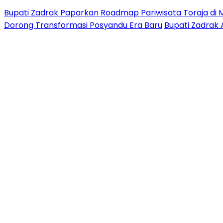
Bupati Zadrak Paparkan Roadmap Pariwisata Toraja di 
Dorong Transformasi Posyandu Era Baru
Bupati Zadrak 