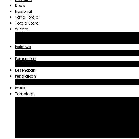
News
Nasional
Tana Toraja
Toraja Utara
Wisata
Obyek Wisata Tana Toraja
Obyek Wisata Toraja Utara
Peristiwa
Hukum dan Kriminal
Pemerintah
Zadrak Tombeg
Kesehatan
Pendidikan
Agama
Politik
Teknologi
Aplikasi
Asuransi
Blogger
Handphone
Sosial Media
Tiktok
Youtube