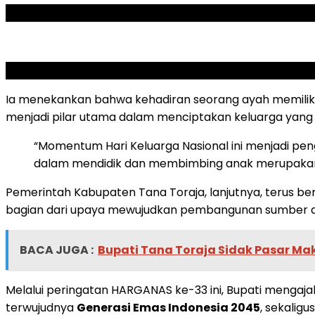
ADVERTISEMENT
SCROLL TO RESUME CONTENT
Ia menekankan bahwa kehadiran seorang ayah memilik
menjadi pilar utama dalam menciptakan keluarga yang
“Momentum Hari Keluarga Nasional ini menjadi pe
dalam mendidik dan membimbing anak merupakan kun
Pemerintah Kabupaten Tana Toraja, lanjutnya, terus 
bagian dari upaya mewujudkan pembangunan sumber d
BACA JUGA :
Bupati Tana Toraja Sidak Pasar Ma
Melalui peringatan HARGANAS ke-33 ini, Bupati meng
terwujudnya
Generasi Emas Indonesia 2045
, sekalig