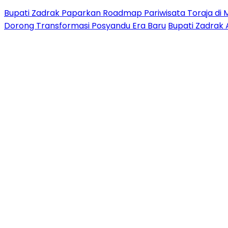
Bupati Zadrak Paparkan Roadmap Pariwisata Toraja di 
Dorong Transformasi Posyandu Era Baru
Bupati Zadrak 