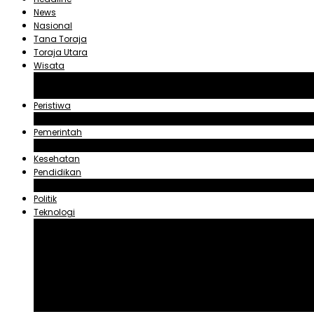
News
Nasional
Tana Toraja
Toraja Utara
Wisata
Obyek Wisata Tana Toraja
Obyek Wisata Toraja Utara
Peristiwa
Hukum dan Kriminal
Pemerintah
Zadrak Tombeg
Kesehatan
Pendidikan
Agama
Politik
Teknologi
Aplikasi
Asuransi
Blogger
Handphone
Sosial Media
Tiktok
Youtube