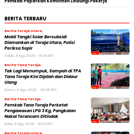
Pemkab Paparkan Komitmen Lindungi Pekerja
BERITA TERBARU
Berita Toraja Utara
Mobil Tangki Solar Bersubsidi
Diamankan di Toraja Utara, Polisi
Periksa Sopir
Sabtu, 8 Agu 2026 - 19:34 WIT
Berita Tana Toraja
Tak Lagi Menumpuk, Sampah di TPA
Tana Toraja Kini Dipilah dan Didaur
Ulang
Kamis, 6 Agu 2026 - 06:38 WIT
Berita Tana Toraja
Pemkab Tana Toraja Perketat
Pengawasan LPG 3 Kg, Pangkalan
Nakal Terancam Ditindak
Rabu, 5 Agu 2026 - 15:54 WIT
Berita Toraja Utara