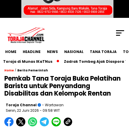
SCROLL TO CONTINUE WITH CONTENT
HOME
HEADLINE
NEWS
NASIONAL
TANA TORAJA
TO
aja di Munas IKaTNus
Zadrak Tombeg Ajak Diaspora Toraja 
/
Home
Berita Pemerintah
Pemkab Tana Toraja Buka Pelatihan
Barista untuk Penyandang
Disabilitas dan Kelompok Rentan
Toraja Channel
- Wartawan
Senin, 22 Juni 2026
- 09:58 WIT