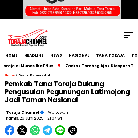
SCROLL TO CONTINUE WITH CONTENT
HOME
HEADLINE
NEWS
NASIONAL
TANA TORAJA
TO
ja di Munas IKaTNus
Zadrak Tombeg Ajak Diaspora Toraja 
/
Home
Berita Pemerintah
Pemkab Tana Toraja Dukung
Pengusulan Pegunungan Latimojong
Jadi Taman Nasional
Toraja Channel
- Wartawan
Kamis, 26 Juni 2025
- 21:07 WIT