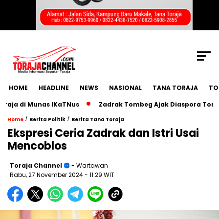
SCROLL TO CONTINUE WITH CONTENT
HOME
HEADLINE
NEWS
NASIONAL
TANA TORAJA
TO
 di Munas IKaTNus
Zadrak Tombeg Ajak Diaspora Toraja Ber
/
/
Home
Berita Politik
Berita Tana Toraja
Ekspresi Ceria Zadrak dan Istri Usai
Mencoblos
Toraja Channel
- Wartawan
Rabu, 27 November 2024
- 11:29 WIT