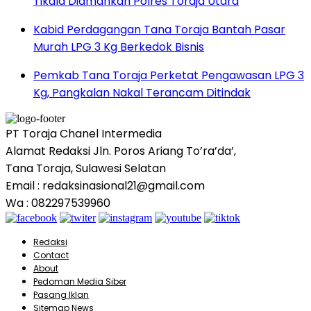
Tikala Diamankan Polres Toraja Utara
Kabid Perdagangan Tana Toraja Bantah Pasar
Murah LPG 3 Kg Berkedok Bisnis
Pemkab Tana Toraja Perketat Pengawasan LPG 3
Kg, Pangkalan Nakal Terancam Ditindak
PT Toraja Chanel Intermedia
Alamat Redaksi Jln. Poros Ariang To’ra’da’,
Tana Toraja, Sulawesi Selatan
Email : redaksinasional21@gmail.com
Wa : 082297539960
Redaksi
Contact
About
Pedoman Media Siber
Pasang Iklan
Sitemap News