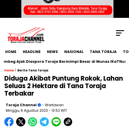
SCROLL TO CONTINUE WITH CONTENT
HOME
HEADLINE
NEWS
NASIONAL
TANA TORAJA
TO
eg Ajak Diaspora Toraja Bermimpi Besar di Munas IKaTNus
/
Home
Berita Tana Toraja
Diduga Akibat Puntung Rokok, Lahan
Seluas 2 Hektare di Tana Toraja
Terbakar
Toraja Channel
- Wartawan
Minggu, 6 Agustus 2023
- 13:52 WIT