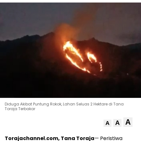
Diduga Akibat Puntung Rokok, Lahan Seluas 2 Hektare di Tana
Toraja Terbakar
A
A
A
Torajachannel.com, Tana Toraja
— Peristiwa