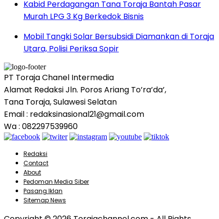
Kabid Perdagangan Tana Toraja Bantah Pasar
Murah LPG 3 Kg Berkedok Bisnis
Mobil Tangki Solar Bersubsidi Diamankan di Toraja
Utara, Polisi Periksa Sopir
PT Toraja Chanel Intermedia
Alamat Redaksi Jln. Poros Ariang To’ra’da’,
Tana Toraja, Sulawesi Selatan
Email : redaksinasional21@gmail.com
Wa : 082297539960
Redaksi
Contact
About
Pedoman Media Siber
Pasang Iklan
Sitemap News
Copyright © 2026 Torajachannel.com - All Rights