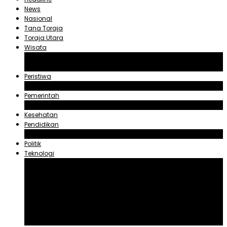
News
Nasional
Tana Toraja
Toraja Utara
Wisata
Obyek Wisata Tana Toraja
Obyek Wisata Toraja Utara
Peristiwa
Hukum dan Kriminal
Pemerintah
Zadrak Tombeg
Kesehatan
Pendidikan
Agama
Politik
Teknologi
Aplikasi
Asuransi
Blogger
Handphone
Sosial Media
Tiktok
Youtube