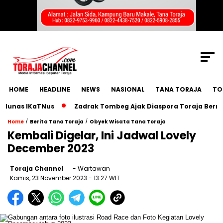
SCROLL TO CONTINUE WITH CONTENT
HOME
HEADLINE
NEWS
NASIONAL
TANA TORAJA
TO
as IKaTNus
Zadrak Tombeg Ajak Diaspora Toraja Bermimpi 
/
/
Home
Berita Tana Toraja
Obyek Wisata Tana Toraja
Kembali Digelar, Ini Jadwal Lovely
December 2023
Toraja Channel
- Wartawan
Kamis, 23 November 2023
- 13:27 WIT