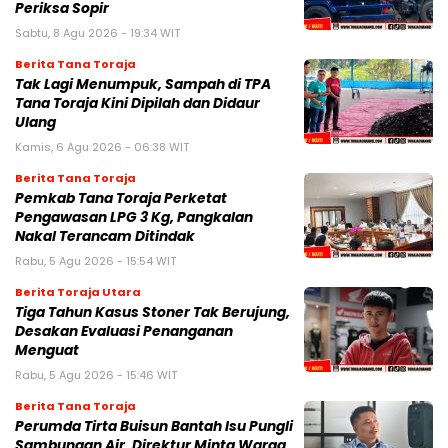
Periksa Sopir
Sabtu, 8 Agu 2026 - 19:34 WIT
Berita Tana Toraja
Tak Lagi Menumpuk, Sampah di TPA
Tana Toraja Kini Dipilah dan Didaur
Ulang
Kamis, 6 Agu 2026 - 06:38 WIT
Berita Tana Toraja
Pemkab Tana Toraja Perketat
Pengawasan LPG 3 Kg, Pangkalan
Nakal Terancam Ditindak
Rabu, 5 Agu 2026 - 15:54 WIT
Berita Toraja Utara
Tiga Tahun Kasus Stoner Tak Berujung,
Desakan Evaluasi Penanganan
Menguat
Rabu, 5 Agu 2026 - 15:46 WIT
Berita Tana Toraja
Perumda Tirta Buisun Bantah Isu Pungli
Sambungan Air, Direktur Minta Warga