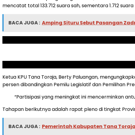
mencatat total 133.712 suara sah, sementara 1.712 suara 
BACA JUGA :
Amping Situru Sebut Pasangan Zad
ADVERTISEMENT
SCROLL TO RESUME CONTENT
Ketua KPU Tana Toraja, Berty Paluangan, mengungkapkan
persen dibandingkan Pemilu Legislatif dan Pemilihan Pr
“Partisipasi yang meningkat ini mencerminkan antu
Tahapan berikutnya adalah rapat pleno di tingkat Provi
BACA JUGA :
Pemerintah Kabupaten Tana Toraja