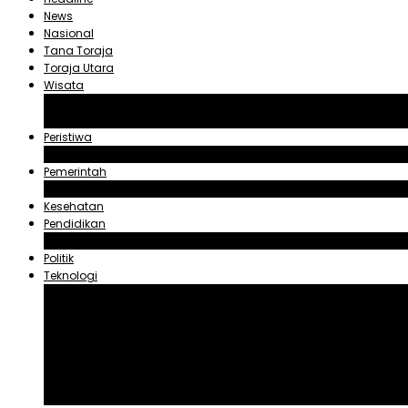
News
Nasional
Tana Toraja
Toraja Utara
Wisata
Obyek Wisata Tana Toraja
Obyek Wisata Toraja Utara
Peristiwa
Hukum dan Kriminal
Pemerintah
Zadrak Tombeg
Kesehatan
Pendidikan
Agama
Politik
Teknologi
Aplikasi
Asuransi
Blogger
Handphone
Sosial Media
Tiktok
Youtube