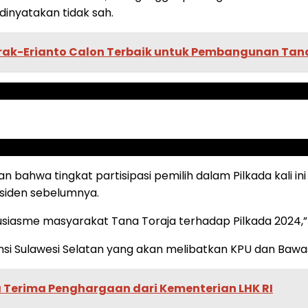
dinyatakan tidak sah.
rak-Erianto Calon Terbaik untuk Pembangunan Tan
 bahwa tingkat partisipasi pemilih dalam Pilkada kali i
esiden sebelumnya.
siasme masyarakat Tana Toraja terhadap Pilkada 2024,” 
nsi Sulawesi Selatan yang akan melibatkan KPU dan Bawas
 Terima Penghargaan dari Kementerian LHK RI