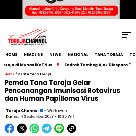
SCROLL TO CONTINUE WITH CONTENT
HOME
HEADLINE
NEWS
NASIONAL
TANA TORAJA
TO
a di Munas IKaTNus
Zadrak Tombeg Ajak Diaspora Toraja B
/
Home
Berita Tana Toraja
Pemda Tana Toraja Gelar
Pencanangan Imunisasi Rotavirus
dan Human Papilloma Virus
Toraja Channel
- Wartawan
Kamis, 14 September 2023
- 10:30 WIT