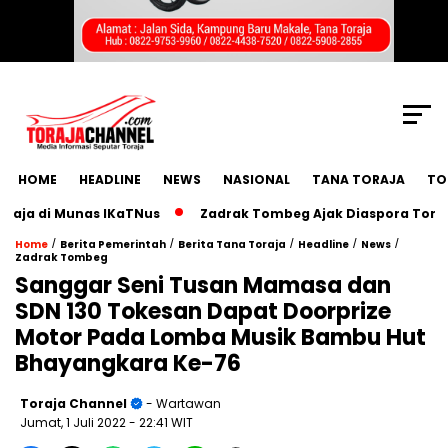
SCROLL TO CONTINUE WITH CONTENT
HOME
HEADLINE
NEWS
NASIONAL
TANA TORAJA
TO
 di Munas IKaTNus
Zadrak Tombeg Ajak Diaspora Toraja Ber
/
/
/
/
/
Home
Berita Pemerintah
Berita Tana Toraja
Headline
News
Zadrak Tombeg
Sanggar Seni Tusan Mamasa dan
SDN 130 Tokesan Dapat Doorprize
Motor Pada Lomba Musik Bambu Hut
Bhayangkara Ke-76
Toraja Channel
- Wartawan
Jumat, 1 Juli 2022
- 22:41 WIT