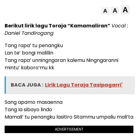
A
A
A
Berikut lirik lagu Toraja “Kamamaliran”
Vocal :
Daniel Tandirogang
Tang rapa’ tu penangku
Lan te’ bongi malillin
Tang rapa’ unningngaran kalemu Ningngaranni
mintu’ kaboro’mu kk
BACA JUGA :
Lirik Lagu Toraja Tasipagarri'
Sang apamo masaenna
Tang Ia sibayo lindo
Mamali’ tu penangku lasitiro Sitammu umpaliu mali’ta
ADVERTISEMENT