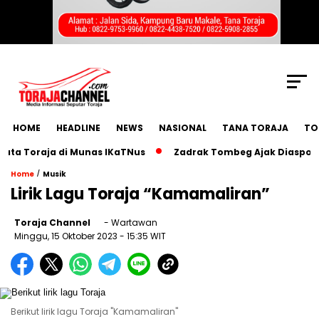
SCROLL TO CONTINUE WITH CONTENT
HOME
HEADLINE
NEWS
NASIONAL
TANA TORAJA
TO
a Toraja di Munas IKaTNus
Zadrak Tombeg Ajak Diaspora To
/
Home
Musik
Lirik Lagu Toraja “Kamamaliran”
Toraja Channel
- Wartawan
Minggu, 15 Oktober 2023
- 15:35 WIT
Berikut lirik lagu Toraja "Kamamaliran"