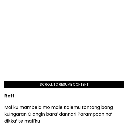
SCROLL TO RESUME CONTENT
Reff
:
Moi ku mambela mo male Kalemu tontong bang
kuingaran O angin bara’ dannari Parampoan na’
dikka’ te mali’ku