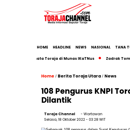
HOME
HEADLINE
NEWS
NASIONAL
TANA T
dmap Pariwisata Toraja di Munas IKaTNus
Zadrak Tombeg Aj
Home
Berita Toraja Utara
News
/
/
108 Pengurus KNPI Tor
Dilantik
Toraja Channel
- Wartawan
Selasa, 18 Oktober 2022
- 03:28 WIT