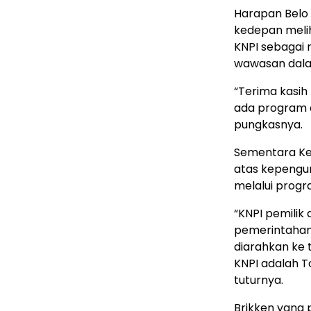
Harapan Belo 
kedepan mel
KNPI sebagai
wawasan dal
“Terima kasih
ada program 
pungkasnya.
Sementara Ke
atas kepengu
melalui progra
“KNPI pemilik 
pemerintahan,
diarahkan ke 
KNPI adalah 
tuturnya.
Brikken yang 