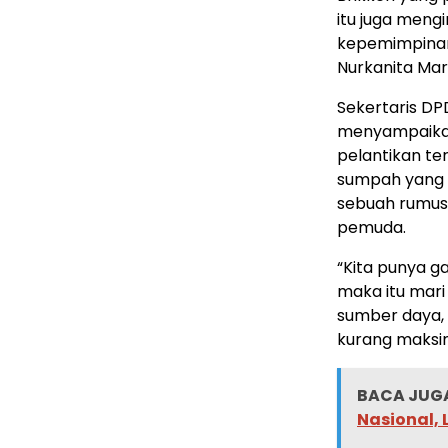
itu juga meng
kepemimpinan
Nurkanita Mar
Sekertaris DPD
menyampaika
pelantikan te
sumpah yang 
sebuah rumus
pemuda.
“Kita punya g
maka itu mar
sumber daya,
kurang maksim
BACA JUGA
Nasional, 