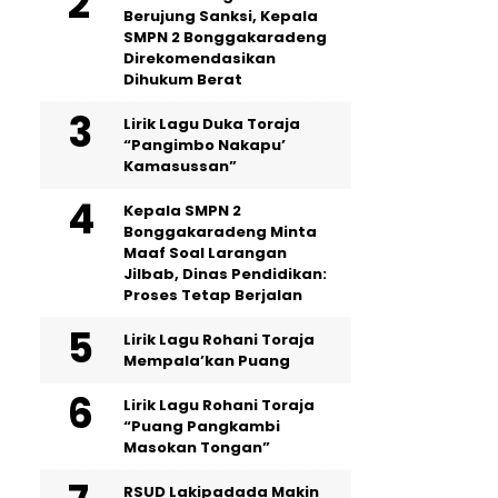
Berujung Sanksi, Kepala
SMPN 2 Bonggakaradeng
Direkomendasikan
Dihukum Berat
Lirik Lagu Duka Toraja
“Pangimbo Nakapu’
Kamasussan”
Kepala SMPN 2
Bonggakaradeng Minta
Maaf Soal Larangan
Jilbab, Dinas Pendidikan:
Proses Tetap Berjalan
Lirik Lagu Rohani Toraja
Mempala’kan Puang
Lirik Lagu Rohani Toraja
“Puang Pangkambi
Masokan Tongan”
RSUD Lakipadada Makin