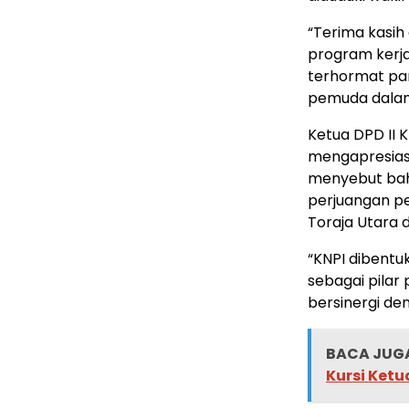
“Terima kasi
program kerja
terhormat par
pemuda dalam
Ketua DPD II 
mengapresias
menyebut bah
perjuangan p
Toraja Utara 
“KNPI dibent
sebagai pilar
bersinergi de
BACA JUGA
Kursi Ketu