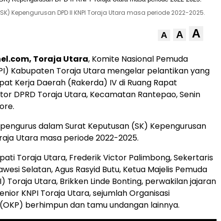
K) Kepengurusan DPD II KNPI Toraja Utara masa periode 2022-2025.
A
A
A
el.com, Toraja Utara
, Komite Nasional Pemuda
PI) Kabupaten Toraja Utara mengelar pelantikan yang
apat Kerja Daerah (Rakerda) IV di Ruang Rapat
tor DPRD Toraja Utara, Kecamatan Rantepao, Senin
ore.
 pengurus dalam Surat Keputusan (SK) Kepengurusan
oraja Utara masa periode 2022-2025.
pati Toraja Utara, Frederik Victor Palimbong, Sekertaris
awesi Selatan, Agus Rasyid Butu, Ketua Majelis Pemuda
) Toraja Utara, Brikken Linde Bonting, perwakilan jajaran
enior KNPI Toraja Utara, sejumlah Organisasi
OKP) berhimpun dan tamu undangan lainnya.