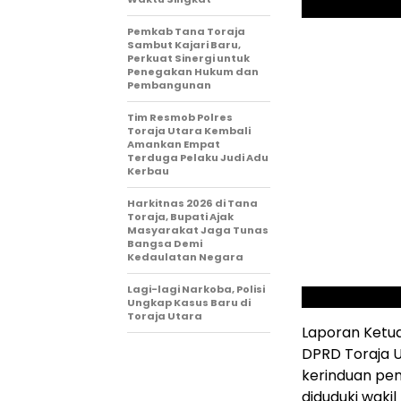
Pemkab Tana Toraja
Sambut Kajari Baru,
Perkuat Sinergi untuk
Penegakan Hukum dan
Pembangunan
Tim Resmob Polres
Toraja Utara Kembali
Amankan Empat
Terduga Pelaku Judi Adu
Kerbau
Harkitnas 2026 di Tana
Toraja, Bupati Ajak
Masyarakat Jaga Tunas
Bangsa Demi
Kedaulatan Negara
Lagi-lagi Narkoba, Polisi
Ungkap Kasus Baru di
Toraja Utara
Laporan Ketua
DPRD Toraja U
kerinduan pe
diduduki wakil