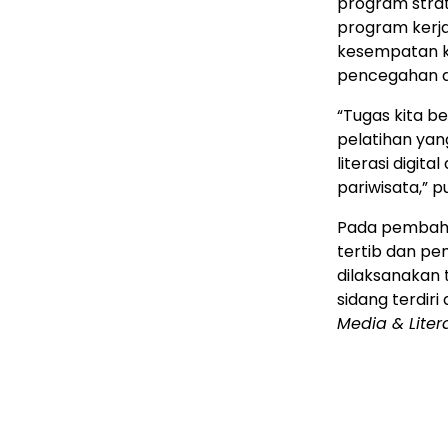
program strat
program kerja
kesempatan k
pencegahan d
“Tugas kita 
pelatihan ya
literasi digit
pariwisata,” 
Pada pembahas
tertib dan pe
dilaksanakan 
sidang terdiri 
Media & Liter