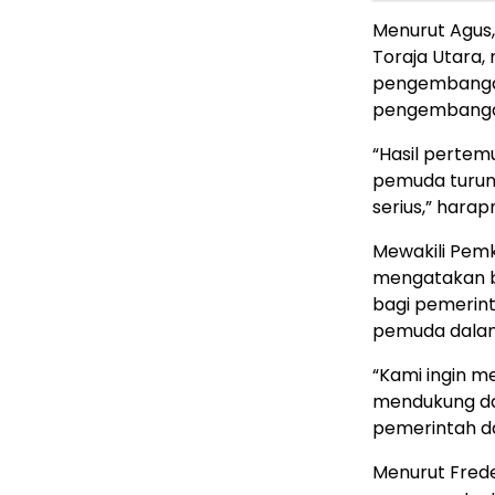
Menurut Agus
Toraja Utara
pengembangan
pengembangan
“Hasil perte
pemuda turun 
serius,” harap
Mewakili Pemk
mengatakan ba
bagi pemerint
pemuda dala
“Kami ingin 
mendukung dan
pemerintah d
Menurut Fred