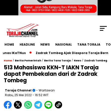
SCROLL TO CONTINUE WITH CONTENT
HOME
HEADLINE
NEWS
NASIONAL
TANA TORAJA
TO
s IKaTNus
Zadrak Tombeg Ajak Diaspora Toraja Bermimpi B
/
/
/
/
Home
Berita Pemerintah
Berita Tana Toraja
News
Zadrak Tombeg
513 Mahasiswa KKN-T IAKN Toraja
dapat Pembekalan dari dr Zadrak
Tombeg
Toraja Channel
- Wartawan
Rabu, 25 Mei 2022
- 16:52 WIT