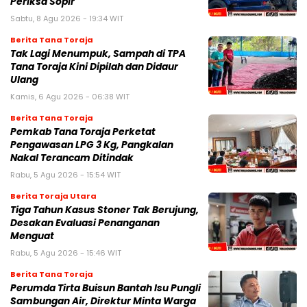
Periksa Sopir
Sabtu, 8 Agu 2026 - 19:34 WIT
Berita Tana Toraja
Tak Lagi Menumpuk, Sampah di TPA
Tana Toraja Kini Dipilah dan Didaur
Ulang
Kamis, 6 Agu 2026 - 06:38 WIT
Berita Tana Toraja
Pemkab Tana Toraja Perketat
Pengawasan LPG 3 Kg, Pangkalan
Nakal Terancam Ditindak
Rabu, 5 Agu 2026 - 15:54 WIT
Berita Toraja Utara
Tiga Tahun Kasus Stoner Tak Berujung,
Desakan Evaluasi Penanganan
Menguat
Rabu, 5 Agu 2026 - 15:46 WIT
Berita Tana Toraja
Perumda Tirta Buisun Bantah Isu Pungli
Sambungan Air, Direktur Minta Warga