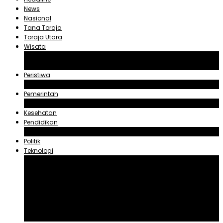
News
Nasional
Tana Toraja
Toraja Utara
Wisata
Obyek Wisata Tana Toraja
Obyek Wisata Toraja Utara
Peristiwa
Hukum dan Kriminal
Pemerintah
Zadrak Tombeg
Kesehatan
Pendidikan
Agama
Politik
Teknologi
Aplikasi
Asuransi
Blogger
Handphone
Sosial Media
Tiktok
Youtube