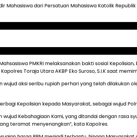
adir Mahasiswa dari Persatuan Mahasiswa Katolik Republik
an Mahsasiswa PMKRI melaksanakan bakti sosial Kepolisia
apolres Toraja Utara AKBP Eko Suroso, S.I.K saat memimp
n wujud aksi seribu rupiah perhari yang telah dilakukan o
rbagi Kepolisian kepada Masyarakat, sebagai wujud Polri
ujud Kebahagiaan Kami, yang ditandai dengan rasa syuk
ang teramat menyenangkan”, kata Kapolres.
uaian harga BBM menjadi terbantu, hingga Masyarakat 