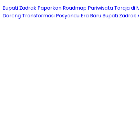
Bupati Zadrak Paparkan Roadmap Pariwisata Toraja di 
Dorong Transformasi Posyandu Era Baru
Bupati Zadrak 