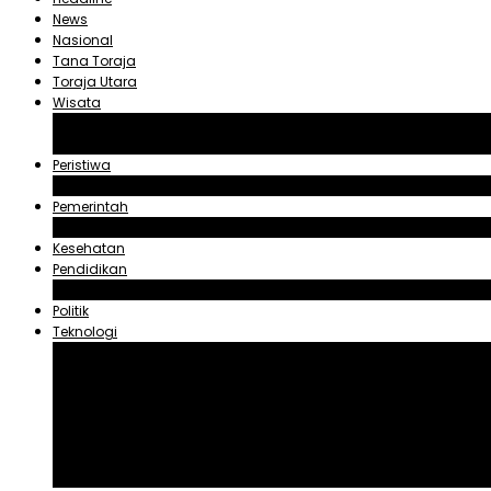
News
Nasional
Tana Toraja
Toraja Utara
Wisata
Obyek Wisata Tana Toraja
Obyek Wisata Toraja Utara
Peristiwa
Hukum dan Kriminal
Pemerintah
Zadrak Tombeg
Kesehatan
Pendidikan
Agama
Politik
Teknologi
Aplikasi
Asuransi
Blogger
Handphone
Sosial Media
Tiktok
Youtube