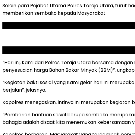
Selain para Pejabat Utama Polres Toraja Utara, turut h
memberikan sembako kepada Masyarakat.
ADVERTISEMENT
SCROLL TO RESUME CONTENT
“Hari ini, Kami dari Polres Toraja Utara bersama deng
penyesuaian harga Bahan Bakar Minyak (BBM)”, ungkap K
“Kegiatan bakti sosial yang Kami gelar hari ini merupaka
berjalan”, jelasnya.
Kapolres menegaskan, intinya ini merupakan kegiatan be
“Pemberian bantuan sosial berupa sembako merupakan w
bahagia adalah disaat kita menemukan kebersamaan y
Kapolres berharap, Masyarakat yang terdampak penyes