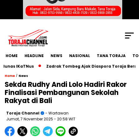
SCROLL TO CONTINUE WITH CONTENT
HOME
HEADLINE
NEWS
NASIONAL
TANA TORAJA
TO
s IKaTNus
Zadrak Tombeg Ajak Diaspora Toraja Bermimpi B
/
Home
News
Sekda Rudhy Andi Lolo Hadiri Rakor
Finalisasi Pembangunan Sekolah
Rakyat di Bali
Toraja Channel
- Wartawan
Jumat, 7 November 2025
- 20:58 WIT