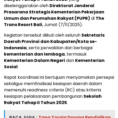
diselenggarakan oleh
Direktorat Jenderal
Prasarana Strategis Kementerian Pekerjaan
Umum dan Perumahan Rakyat (PUPR)
di
The
Trans Resort Bali
, Jumat (7/11/2025).
Kegiatan tersebut diikuti oleh seluruh
Sekretaris
Daerah Provinsi dan Kabupaten/Kota se-
Indonesia
, serta perwakilan dari berbagai
kementerian dan lembaga
, termasuk
Kementerian Dalam Negeri
dan
Kementerian
Sosial
.
Rapat koordinasi ini bertujuan menyamakan persepsi
sekaligus memfinalisasi kesiapan daerah dalam
memenuhi
readiness criteria
(RC) atau kriteria
kesiapan pelaksanaan pembangunan
Sekolah
Rakyat Tahap II Tahun 2025
.
BACA JUGA :
Tana Toraja Dorong Pendidikan