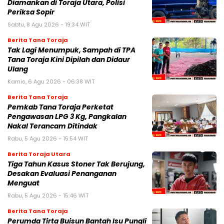
Diamankan di Toraja Utara, Polisi
Periksa Sopir
Sabtu, 8 Agu 2026 - 19:34 WIT
Berita Tana Toraja
Tak Lagi Menumpuk, Sampah di TPA
Tana Toraja Kini Dipilah dan Didaur
Ulang
Kamis, 6 Agu 2026 - 06:38 WIT
Berita Tana Toraja
Pemkab Tana Toraja Perketat
Pengawasan LPG 3 Kg, Pangkalan
Nakal Terancam Ditindak
Rabu, 5 Agu 2026 - 15:54 WIT
Berita Toraja Utara
Tiga Tahun Kasus Stoner Tak Berujung,
Desakan Evaluasi Penanganan
Menguat
Rabu, 5 Agu 2026 - 15:46 WIT
Berita Tana Toraja
Perumda Tirta Buisun Bantah Isu Pungli