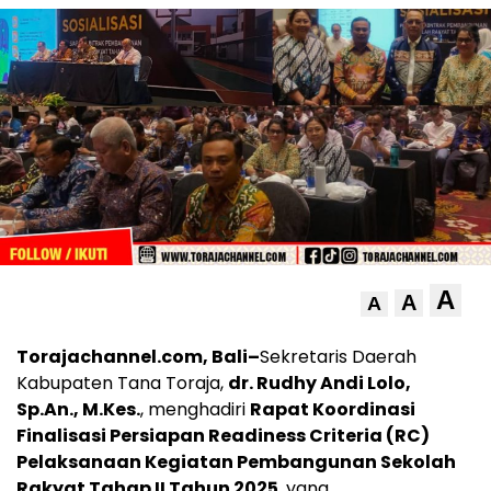
A
A
A
Torajachannel.com, Bali–
Sekretaris Daerah
Kabupaten Tana Toraja,
dr. Rudhy Andi Lolo,
Sp.An., M.Kes.
, menghadiri
Rapat Koordinasi
Finalisasi Persiapan Readiness Criteria (RC)
Pelaksanaan Kegiatan Pembangunan Sekolah
Rakyat Tahap II Tahun 2025
, yang