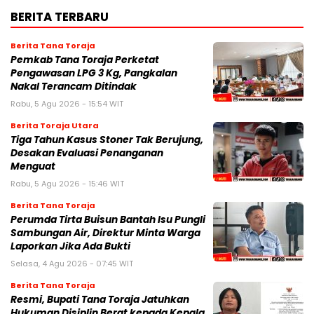
BERITA TERBARU
Berita Tana Toraja
Pemkab Tana Toraja Perketat
Pengawasan LPG 3 Kg, Pangkalan
Nakal Terancam Ditindak
Rabu, 5 Agu 2026 - 15:54 WIT
Berita Toraja Utara
Tiga Tahun Kasus Stoner Tak Berujung,
Desakan Evaluasi Penanganan
Menguat
Rabu, 5 Agu 2026 - 15:46 WIT
Berita Tana Toraja
Perumda Tirta Buisun Bantah Isu Pungli
Sambungan Air, Direktur Minta Warga
Laporkan Jika Ada Bukti
Selasa, 4 Agu 2026 - 07:45 WIT
Berita Tana Toraja
Resmi, Bupati Tana Toraja Jatuhkan
Hukuman Disiplin Berat kepada Kepala