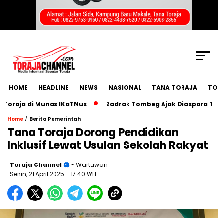
SCROLL TO CONTINUE WITH CONTENT
HOME
HEADLINE
NEWS
NASIONAL
TANA TORAJA
TO
ja di Munas IKaTNus
Zadrak Tombeg Ajak Diaspora Toraja B
/
Home
Berita Pemerintah
Tana Toraja Dorong Pendidikan
Inklusif Lewat Usulan Sekolah Rakyat
Toraja Channel
- Wartawan
Senin, 21 April 2025
- 17:40 WIT