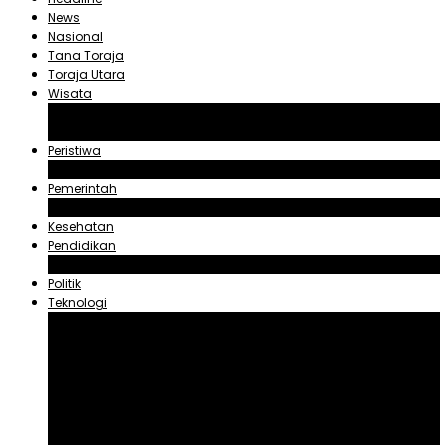
News
Nasional
Tana Toraja
Toraja Utara
Wisata
Obyek Wisata Tana Toraja
Obyek Wisata Toraja Utara
Peristiwa
Hukum dan Kriminal
Pemerintah
Zadrak Tombeg
Kesehatan
Pendidikan
Agama
Politik
Teknologi
Aplikasi
Asuransi
Blogger
Handphone
Sosial Media
Tiktok
Youtube