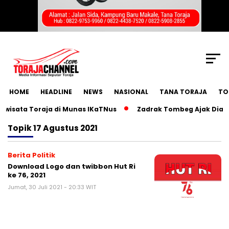
SCROLL TO CONTINUE WITH CONTENT
HOME
HEADLINE
NEWS
NASIONAL
TANA TORAJA
TO
sata Toraja di Munas IKaTNus
Zadrak Tombeg Ajak Diaspor
Topik
17 Agustus 2021
Berita Politik
Download Logo dan twibbon Hut Ri
ke 76, 2021
Jumat, 30 Juli 2021 - 20:33 WIT