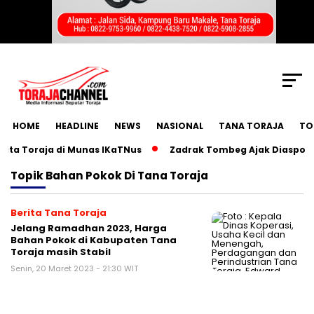
SCROLL TO CONTINUE WITH CONTENT
HOME
HEADLINE
NEWS
NASIONAL
TANA TORAJA
TO
a Toraja di Munas IKaTNus
Zadrak Tombeg Ajak Diaspora To
Topik
Bahan Pokok Di Tana Toraja
Berita Tana Toraja
Jelang Ramadhan 2023, Harga
Bahan Pokok di Kabupaten Tana
Toraja masih Stabil
Senin, 20 Maret 2023 - 21:30 WIT