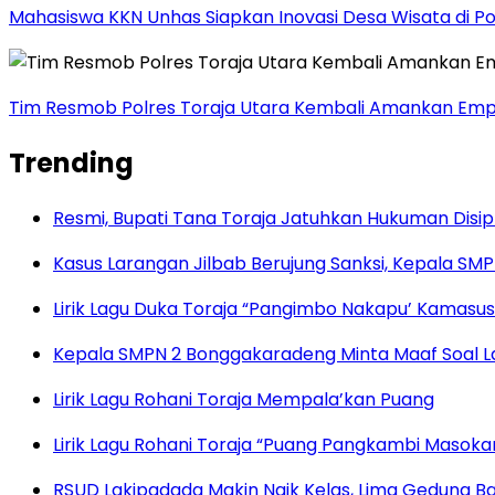
Mahasiswa KKN Unhas Siapkan Inovasi Desa Wisata di P
Tim Resmob Polres Toraja Utara Kembali Amankan Empa
Trending
Resmi, Bupati Tana Toraja Jatuhkan Hukuman Disi
Kasus Larangan Jilbab Berujung Sanksi, Kepala S
Lirik Lagu Duka Toraja “Pangimbo Nakapu’ Kamasu
Kepala SMPN 2 Bonggakaradeng Minta Maaf Soal Lar
Lirik Lagu Rohani Toraja Mempala’kan Puang
Lirik Lagu Rohani Toraja “Puang Pangkambi Masok
RSUD Lakipadada Makin Naik Kelas, Lima Gedung B