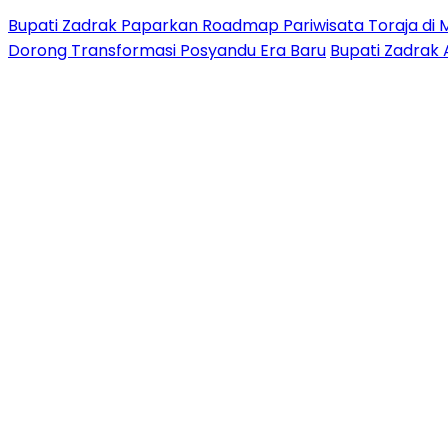
Bupati Zadrak Paparkan Roadmap Pariwisata Toraja di 
Dorong Transformasi Posyandu Era Baru
Bupati Zadrak 