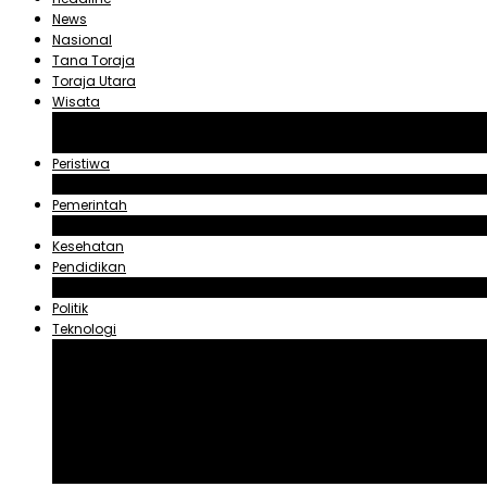
News
Nasional
Tana Toraja
Toraja Utara
Wisata
Obyek Wisata Tana Toraja
Obyek Wisata Toraja Utara
Peristiwa
Hukum dan Kriminal
Pemerintah
Zadrak Tombeg
Kesehatan
Pendidikan
Agama
Politik
Teknologi
Aplikasi
Asuransi
Blogger
Handphone
Sosial Media
Tiktok
Youtube