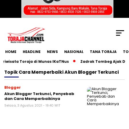
SCROLL TO CONTINUE WITH CONTENT
HOME
HEADLINE
NEWS
NASIONAL
TANA TORAJA
TO
iwisata Toraja di Munas IKaTNus
Zadrak Tombeg Ajak Diasp
Topik
Cara Memperbaiki Akun Blogger Terkunci
Blogger
Akun Blogger Terkunci, Penyebab
dan Cara Memperbaikinya
Selasa, 3 Agustus 2021 - 19:40 WIT