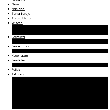
News
Nasional
Tana Toraja
Toraja Utara
Wisata
Obyek Wisata Tana Toraja
Obyek Wisata Toraja Utara
Peristiwa
Hukum dan Kriminal
Pemerintah
Zadrak Tombeg
Kesehatan
Pendidikan
Agama
Politik
Teknologi
Aplikasi
Asuransi
Blogger
Handphone
Sosial Media
Tiktok
Youtube