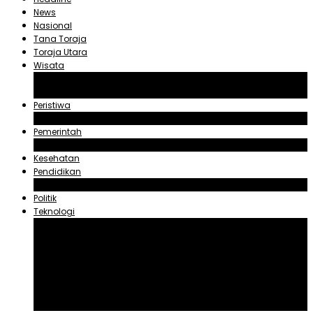
News
Nasional
Tana Toraja
Toraja Utara
Wisata
Obyek Wisata Tana Toraja
Obyek Wisata Toraja Utara
Peristiwa
Hukum dan Kriminal
Pemerintah
Zadrak Tombeg
Kesehatan
Pendidikan
Agama
Politik
Teknologi
Aplikasi
Asuransi
Blogger
Handphone
Sosial Media
Tiktok
Youtube