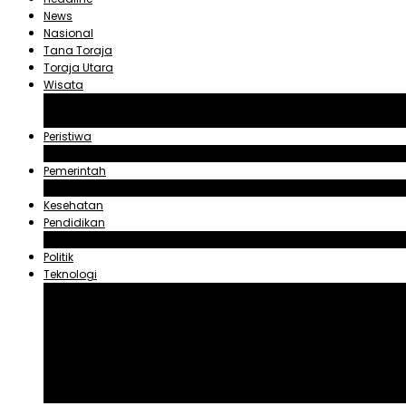
News
Nasional
Tana Toraja
Toraja Utara
Wisata
Obyek Wisata Tana Toraja
Obyek Wisata Toraja Utara
Peristiwa
Hukum dan Kriminal
Pemerintah
Zadrak Tombeg
Kesehatan
Pendidikan
Agama
Politik
Teknologi
Aplikasi
Asuransi
Blogger
Handphone
Sosial Media
Tiktok
Youtube