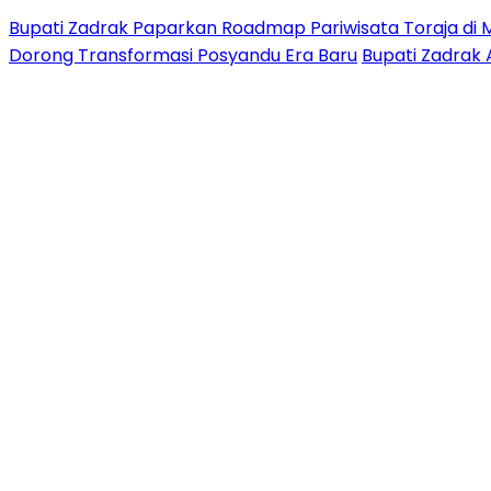
Bupati Zadrak Paparkan Roadmap Pariwisata Toraja di 
Dorong Transformasi Posyandu Era Baru
Bupati Zadrak 