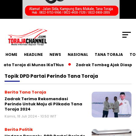
SCROLL TO CONTINUE WITH CONTENT
HOME
HEADLINE
NEWS
NASIONAL
TANA TORAJA
TO
ta Toraja di Munas IKaTNus
Zadrak Tombeg Ajak Diaspora 
Topik
DPD Partai Perindo Tana Toraja
Berita Tana Toraja
Zadrak Terima Rekomendasi
Perindo Untuk Maju di Pilkada Tana
Toraja 2024
Kamis, 18 Juli 2024 - 10:50 WIT
Berita Politik