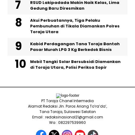
RSUD Lakipadada Makin Naik Kelas, Lima
Gedung Baru Diresmikan
Akui Perbuatannya, Tiga Pelaku
Pembunuhan di Tikala Diamankan Polres
Toraja Utara
Kabid Perdagangan Tana Toraja Bantah
Pasar Murah LPG 3 Kg Berkedok Bisnis
Mobil Tangki Solar Bersubsidi Diamankan
di Toraja Utara, Polisi Periksa Sopir
PT Toraja Chanel Intermedia
Alamat Redaksi Jln. Poros Ariang To’ra’da’,
Tana Toraja, Sulawesi Selatan
Email : redaksinasional21@gmail.com
Wa : 082297539960