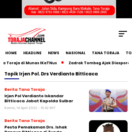
SCROLL TO CONTINUE WITH CONTENT
HOME
HEADLINE
NEWS
NASIONAL
TANA TORAJA
TO
 Toraja di Munas IKaTNus
Zadrak Tombeg Ajak Diaspora To
Topik
Irjen Pol. Drs Verdianto Bitticaca
Berita Tana Toraja
Irjen Pol Verdianto Iskandar
Bitticaca Jabat Kapolda Sulbar
Kamis, 14 April 2022 - 15:42 WIT
Berita Tana Toraja
Pesta Pemakaman Drs. Ishak