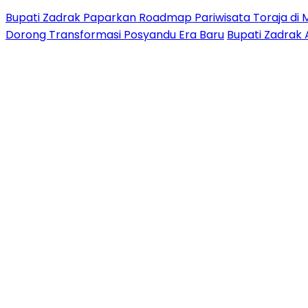
Bupati Zadrak Paparkan Roadmap Pariwisata Toraja di 
Dorong Transformasi Posyandu Era Baru
Bupati Zadrak 