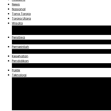
News
Nasional
Tana Toraja
Toraja Utara
Wisata
Obyek Wisata Tana Toraja
Obyek Wisata Toraja Utara
Peristiwa
Hukum dan Kriminal
Pemerintah
Zadrak Tombeg
Kesehatan
Pendidikan
Agama
Politik
Teknologi
Aplikasi
Asuransi
Blogger
Handphone
Sosial Media
Tiktok
Youtube