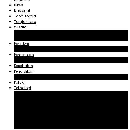
News
Nasional
Tana Toraja
Toraja Utara
Wisata
Obyek Wisata Tana Toraja
Obyek Wisata Toraja Utara
Peristiwa
Hukum dan Kriminal
Pemerintah
Zadrak Tombeg
Kesehatan
Pendidikan
Agama
Politik
Teknologi
Aplikasi
Asuransi
Blogger
Handphone
Sosial Media
Tiktok
Youtube