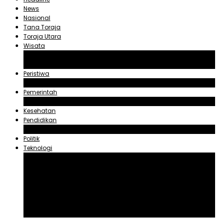
News
Nasional
Tana Toraja
Toraja Utara
Wisata
Obyek Wisata Tana Toraja
Obyek Wisata Toraja Utara
Peristiwa
Hukum dan Kriminal
Pemerintah
Zadrak Tombeg
Kesehatan
Pendidikan
Agama
Politik
Teknologi
Aplikasi
Asuransi
Blogger
Handphone
Sosial Media
Tiktok
Youtube