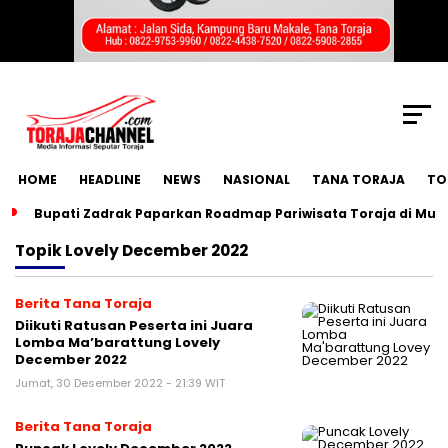
SCROLL TO CONTINUE WITH CONTENT
HOME
HEADLINE
NEWS
NASIONAL
TANA TORAJA
TO
Bupati Zadrak Paparkan Roadmap Pariwisata Toraja di Mun
Topik
Lovely December 2022
Berita Tana Toraja
Diikuti Ratusan Peserta ini Juara
Lomba Ma’barattung Lovely
December 2022
Jumat, 30 Desember 2022 - 21:39 WIT
Berita Tana Toraja