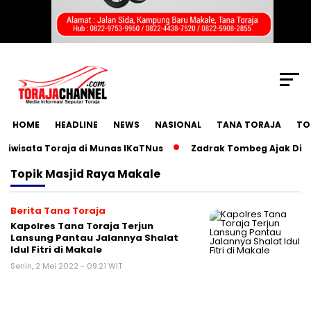
SCROLL TO CONTINUE WITH CONTENT
HOME
HEADLINE
NEWS
NASIONAL
TANA TORAJA
TO
wisata Toraja di Munas IKaTNus
Zadrak Tombeg Ajak Diaspo
Topik
Masjid Raya Makale
Berita Tana Toraja
Kapolres Tana Toraja Terjun
Lansung Pantau Jalannya Shalat
Idul Fitri di Makale
Senin, 2 Mei 2022 - 09:21 WIT