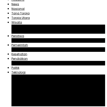
News
Nasional
Tana Toraja
Toraja Utara
Wisata
Obyek Wisata Tana Toraja
Obyek Wisata Toraja Utara
Peristiwa
Hukum dan Kriminal
Pemerintah
Zadrak Tombeg
Kesehatan
Pendidikan
Agama
Politik
Teknologi
Aplikasi
Asuransi
Blogger
Handphone
Sosial Media
Tiktok
Youtube