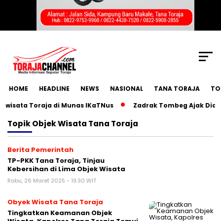
SCROLL TO CONTINUE WITH CONTENT
HOME
HEADLINE
NEWS
NASIONAL
TANA TORAJA
TO
sata Toraja di Munas IKaTNus
Zadrak Tombeg Ajak Diaspor
Topik
Objek Wisata Tana Toraja
Berita Pemerintah
TP-PKK Tana Toraja, Tinjau
Kebersihan di Lima Objek Wisata
Rabu, 26 Maret 2025 - 19:30 WIT
Obyek Wisata Tana Toraja
Tingkatkan Keamanan Objek