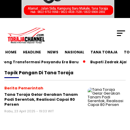
SCROLL TO CONTINUE WITH CONTENT
HOME
HEADLINE
NEWS
NASIONAL
TANA TORAJA
TO
ong Transformasi Posyandu Era Baru
Bupati Zadrak Ajak D
Topik
Pangan Di Tana Toraja
Berita Pemerintah
Tana Toraja Gelar Gerakan Tanam
Padi Serentak, Realisasi Capai 80
Persen
Rabu, 23 April 2025 - 19:03 WIT