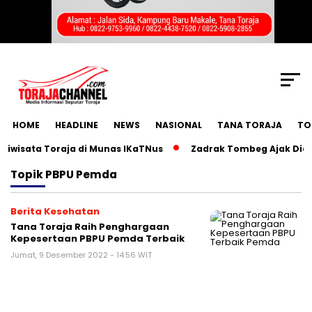
SCROLL TO CONTINUE WITH CONTENT
HOME
HEADLINE
NEWS
NASIONAL
TANA TORAJA
TO
isata Toraja di Munas IKaTNus
Zadrak Tombeg Ajak Diaspo
Topik
PBPU Pemda
Berita Kesehatan
Tana Toraja Raih Penghargaan
Kepesertaan PBPU Pemda Terbaik
Jumat, 9 Desember 2022 - 14:56 WIT