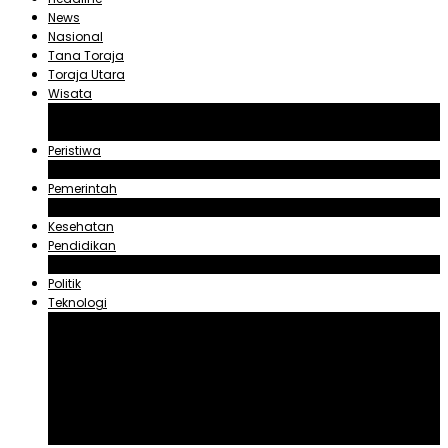
News
Nasional
Tana Toraja
Toraja Utara
Wisata
Obyek Wisata Tana Toraja
Obyek Wisata Toraja Utara
Peristiwa
Hukum dan Kriminal
Pemerintah
Zadrak Tombeg
Kesehatan
Pendidikan
Agama
Politik
Teknologi
Aplikasi
Asuransi
Blogger
Handphone
Sosial Media
Tiktok
Youtube