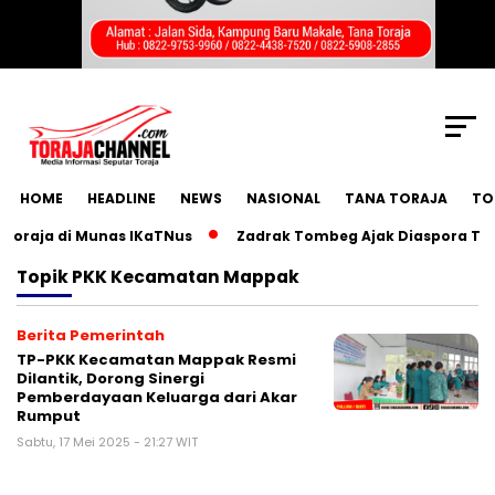
SCROLL TO CONTINUE WITH CONTENT
HOME
HEADLINE
NEWS
NASIONAL
TANA TORAJA
TO
raja di Munas IKaTNus
Zadrak Tombeg Ajak Diaspora Toraj
Topik
PKK Kecamatan Mappak
Berita Pemerintah
TP-PKK Kecamatan Mappak Resmi
Dilantik, Dorong Sinergi
Pemberdayaan Keluarga dari Akar
Rumput
Sabtu, 17 Mei 2025 - 21:27 WIT