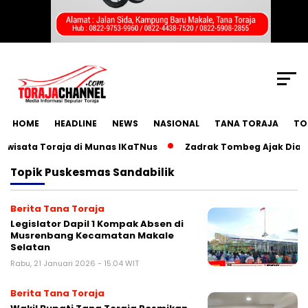
SCROLL TO CONTINUE WITH CONTENT
HOME
HEADLINE
NEWS
NASIONAL
TANA TORAJA
TO
sata Toraja di Munas IKaTNus
Zadrak Tombeg Ajak Diaspor
Topik
Puskesmas Sandabilik
Berita Tana Toraja
Legislator Dapil 1 Kompak Absen di
Musrenbang Kecamatan Makale
Selatan
Rabu, 21 Januari 2026 - 15:04 WIT
Berita Tana Toraja