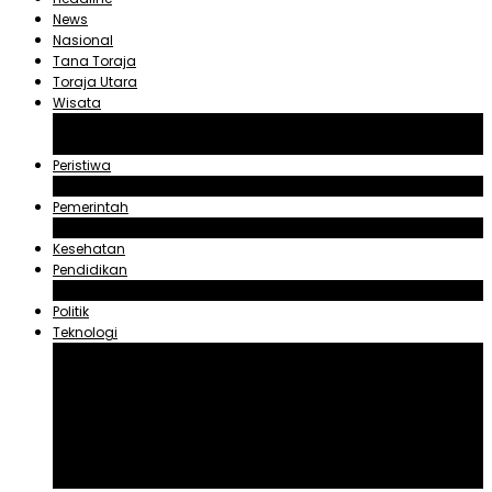
News
Nasional
Tana Toraja
Toraja Utara
Wisata
Obyek Wisata Tana Toraja
Obyek Wisata Toraja Utara
Peristiwa
Hukum dan Kriminal
Pemerintah
Zadrak Tombeg
Kesehatan
Pendidikan
Agama
Politik
Teknologi
Aplikasi
Asuransi
Blogger
Handphone
Sosial Media
Tiktok
Youtube