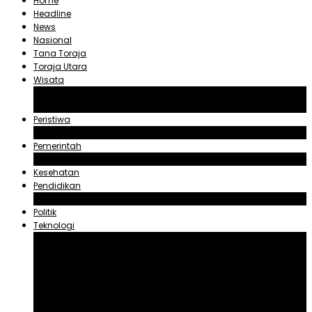
Home
Headline
News
Nasional
Tana Toraja
Toraja Utara
Wisata
Obyek Wisata Tana Toraja
Obyek Wisata Toraja Utara
Peristiwa
Hukum dan Kriminal
Pemerintah
Zadrak Tombeg
Kesehatan
Pendidikan
Agama
Politik
Teknologi
Aplikasi
Asuransi
Blogger
Handphone
Sosial Media
Tiktok