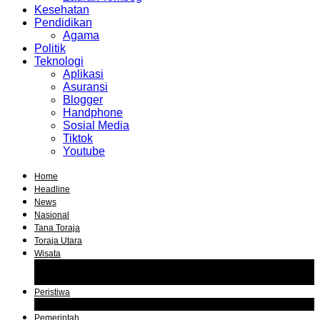
Kesehatan
Pendidikan
Agama
Politik
Teknologi
Aplikasi
Asuransi
Blogger
Handphone
Sosial Media
Tiktok
Youtube
Home
Headline
News
Nasional
Tana Toraja
Toraja Utara
Wisata
Obyek Wisata Tana Toraja
Obyek Wisata Toraja Utara
Peristiwa
Hukum dan Kriminal
Pemerintah