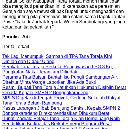
II partai Golkar Kabupaten Tana Toraja, mohon maaf tidak
bisa mengikuti pelantikan ini, dikarenakan ada peresmian
Gereja dan saya mewakili pak Bupati untuk menghadiri dan
menggunting pita peresmian, titip salam sama Bapak Taufan
Pawe “kata dr Zadrak kepada Welem Sambolangi yang juga
ketua panitia pelantikan ”
Penulis : Adi
Berita Terkait
Tak Lagi Menumpuk, Sampah di TPA Tana Toraja Kini
Dipilah dan Didaur Ulang
Pemkab Tana Toraja Perketat Pengawasan LPG 3 Kg,
Pangkalan Nakal Terancam Ditindak
Perumda Tirta Buisun Bantah Isu Pungli Sambungan Air,
Direktur Minta Warga Laporkan Jika Ada Bukti
Resmi, Bupati Tana Toraja Jatuhkan Hukuman Disiplin Berat
kepada Kepala SMPN 2 Bonggakaradeng
MPLS Digelar di Tengah Proyek, Gedung Sekolah Rakyat
Tana Toraja Belum Rampung
Kasus Larangan Jilbab Berujung Sanksi, Kepala SMPN 2
Bonggakaradeng Direkomendasikan Dihukum Berat
Bupati Zadrak: Pelajar Tana Toraja Kian Berpeluang Raih
Pendidikan Berkualitas Berkat Sinergi Program Pusat
Ribuan Pelajar Tana Toraja Terima PIP Aspirasi, Eva