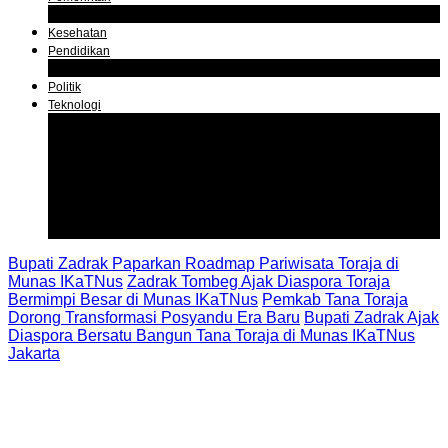
Zadrak Tombeg
Kesehatan
Pendidikan
Agama
Politik
Teknologi
Aplikasi
Asuransi
Blogger
Handphone
Sosial Media
Tiktok
Youtube
Bupati Zadrak Paparkan Roadmap Pariwisata Toraja di
Munas IKaTNus
Zadrak Tombeg Ajak Diaspora Toraja
Bermimpi Besar di Munas IKaTNus
Pemkab Tana Toraja
Dorong Transformasi Posyandu Era Baru
Bupati Zadrak Ajak
Diaspora Bersatu Bangun Tana Toraja di Munas IKaTNus
Jakarta