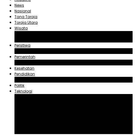
News
Nasional
Tana Toraja
Toraja Utara
Wisata
Obyek Wisata Tana Toraja
Obyek Wisata Toraja Utara
Peristiwa
Hukum dan Kriminal
Pemerintah
Zadrak Tombeg
Kesehatan
Pendidikan
Agama
Politik
Teknologi
Aplikasi
Asuransi
Blogger
Handphone
Sosial Media
Tiktok
Youtube