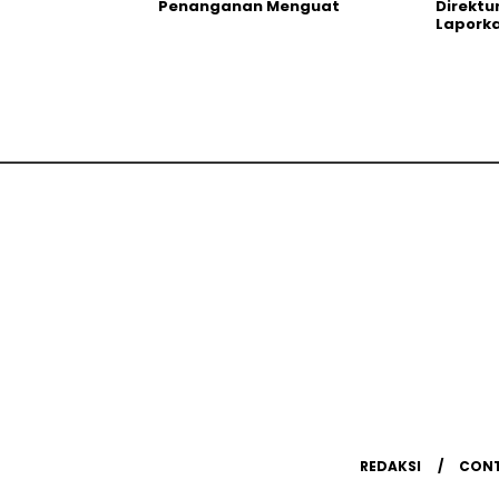
Penanganan Menguat
Direktu
Laporka
REDAKSI
CON