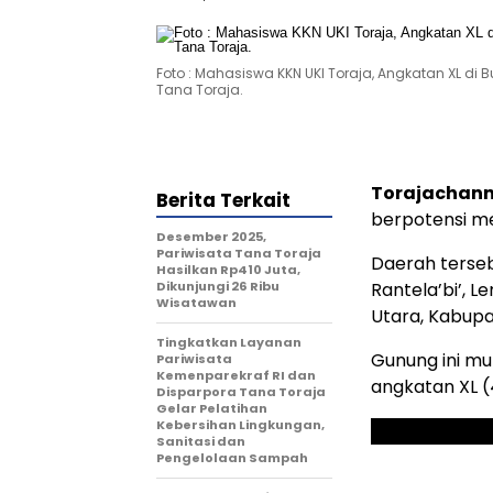
Foto : Mahasiswa KKN UKI Toraja, Angkatan XL d
Tana Toraja.
Torajachann
Berita Terkait
berpotensi me
Desember 2025,
Pariwisata Tana Toraja
Daerah terseb
Hasilkan Rp410 Juta,
Dikunjungi 26 Ribu
Rantela’bi’, 
Wisatawan
Utara, Kabupa
Tingkatkan Layanan
Gunung ini mu
Pariwisata
Kemenparekraf RI dan
angkatan XL (
Disparpora Tana Toraja
Gelar Pelatihan
Kebersihan Lingkungan,
Sanitasi dan
Pengelolaan Sampah