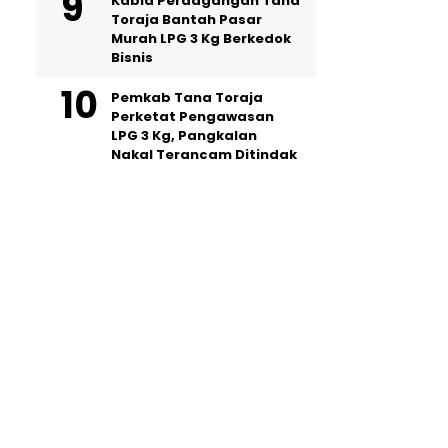
Kabid Perdagangan Tana
Toraja Bantah Pasar
Murah LPG 3 Kg Berkedok
Bisnis
Pemkab Tana Toraja
Perketat Pengawasan
LPG 3 Kg, Pangkalan
Nakal Terancam Ditindak