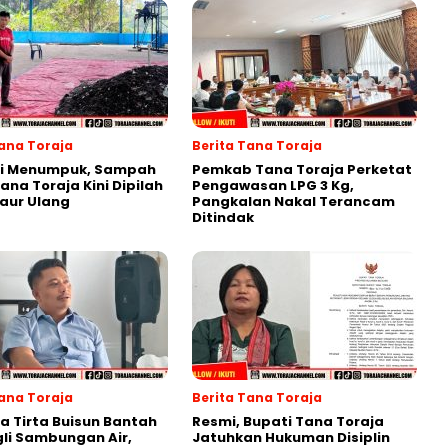
Tana Toraja
Berita Tana Toraja
gi Menumpuk, Sampah
Pemkab Tana Toraja Perketat
ana Toraja Kini Dipilah
Pengawasan LPG 3 Kg,
aur Ulang
Pangkalan Nakal Terancam
Ditindak
Tana Toraja
Berita Tana Toraja
 Tirta Buisun Bantah
Resmi, Bupati Tana Toraja
gli Sambungan Air,
Jatuhkan Hukuman Disiplin