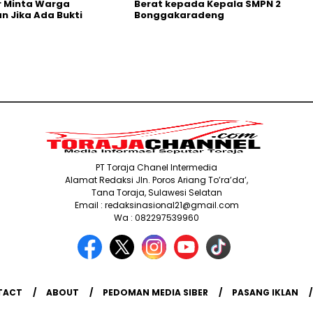
r Minta Warga
Berat kepada Kepala SMPN 2
n Jika Ada Bukti
Bonggakaradeng
PT Toraja Chanel Intermedia
Alamat Redaksi Jln. Poros Ariang To’ra’da’,
Tana Toraja, Sulawesi Selatan
Email : redaksinasional21@gmail.com
Wa : 082297539960
TACT
ABOUT
PEDOMAN MEDIA SIBER
PASANG IKLAN