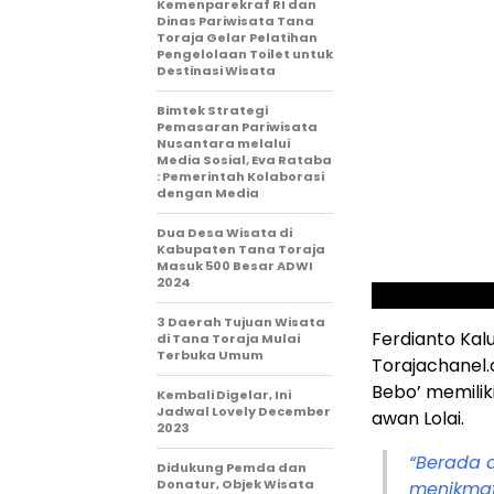
Kemenparekraf RI dan
Dinas Pariwisata Tana
Toraja Gelar Pelatihan
Pengelolaan Toilet untuk
Destinasi Wisata
Bimtek Strategi
Pemasaran Pariwisata
Nusantara melalui
Media Sosial, Eva Rataba
: Pemerintah Kolaborasi
dengan Media
Dua Desa Wisata di
Kabupaten Tana Toraja
Masuk 500 Besar ADWI
2024
3 Daerah Tujuan Wisata
Ferdianto Kal
di Tana Toraja Mulai
Terbuka Umum
Torajachanel.
Bebo’ memilik
Kembali Digelar, Ini
Jadwal Lovely December
awan Lolai.
2023
“Berada d
Didukung Pemda dan
Donatur, Objek Wisata
menikmat