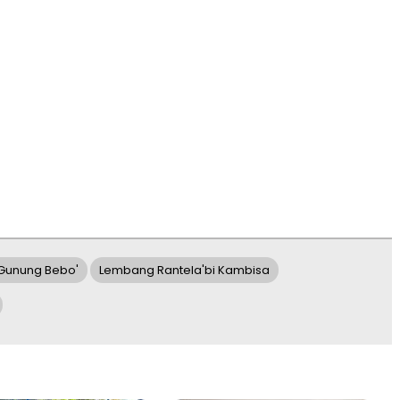
Gunung Bebo'
Lembang Rantela'bi Kambisa