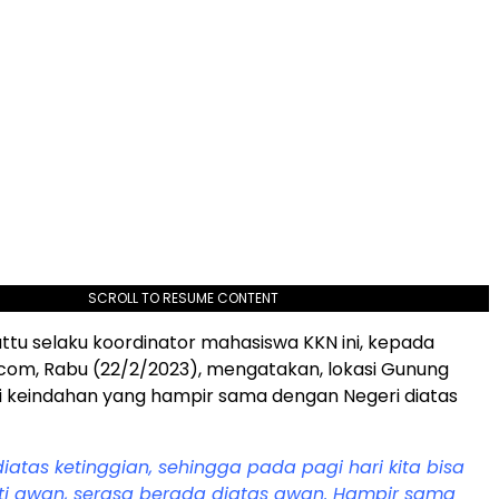
SCROLL TO RESUME CONTENT
uttu selaku koordinator mahasiswa KKN ini, kepada
com, Rabu (22/2/2023), mengatakan, lokasi Gunung
i keindahan yang hampir sama dengan Negeri diatas
iatas ketinggian, sehingga pada pagi hari kita bisa
i awan, serasa berada diatas awan. Hampir sama