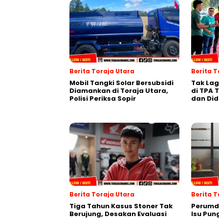
Berita Toraja Utara
Berita 
Mobil Tangki Solar Bersubsidi
Tak La
Diamankan di Toraja Utara,
di TPA T
Polisi Periksa Sopir
dan Did
Berita Toraja Utara
Berita 
Tiga Tahun Kasus Stoner Tak
Perumda
Berujung, Desakan Evaluasi
Isu Pun