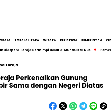
ORAJA
TORAJA UTARA
WISATA
PERISTIWA
PEMERINTAH
KE
spora Toraja Bermimpi Besar di Munas IKaTNus
Pemkab Tan
na Toraja
oraja Perkenalkan Gunung
pir Sama dengan Negeri Diatas