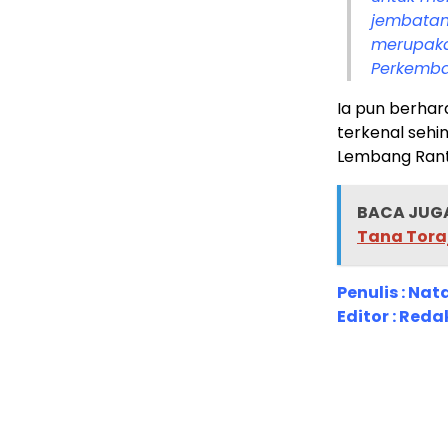
jembatan
merupakan
Perkemba
Ia pun berhar
terkenal sehi
Lembang Rant
BACA JUGA
Tana Tora
Penulis : Na
Editor : Reda