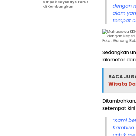
Sa’pak BayoBayo Terus
dengan ne
di Kembangkan
alam yan
tempat c
Foto : Gunung Beb
Sedangkan unt
kilometer dar
BACA JUGA
Wisata Da
Ditambahkan,
setempat kini
“Kami be
Kambisa 
untuk me