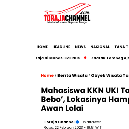
HOME
HEADLINE
NEWS
NASIONAL
TANA T
riwisata Toraja di Munas IKaTNus
Zadrak Tombeg Ajak Dia
Home
Berita Wisata
Obyek Wisata Ta
/
/
Mahasiswa KKN UKI T
Bebo’, Lokasinya Ham
Awan Lolai
Toraja Channel
- Wartawan
Rabu, 22 Februari 2023
- 19:51 WIT