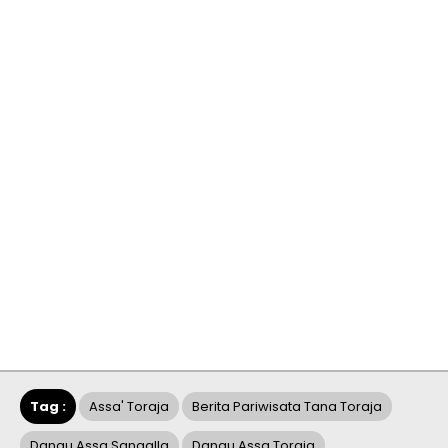
Tag :
Assa' Toraja
Berita Pariwisata Tana Toraja
Danau Assa Sangalla
Danau Assa Toraja