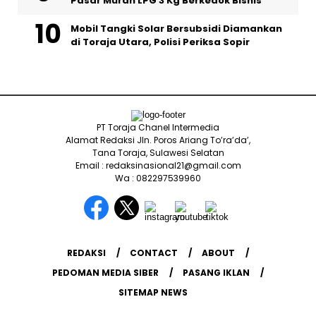
Pasar Murah LPG 3 Kg Berkedok Bisnis
Mobil Tangki Solar Bersubsidi Diamankan
di Toraja Utara, Polisi Periksa Sopir
PT Toraja Chanel Intermedia
Alamat Redaksi Jln. Poros Ariang To’ra’da’,
Tana Toraja, Sulawesi Selatan
Email : redaksinasional21@gmail.com
Wa : 082297539960
REDAKSI
CONTACT
ABOUT
PEDOMAN MEDIA SIBER
PASANG IKLAN
SITEMAP NEWS