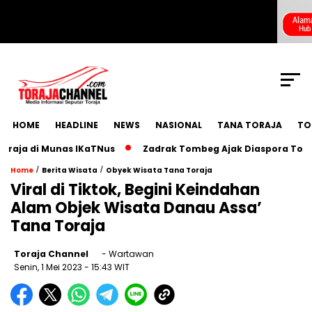
SCROLL TO CONTINUE WITH CONTENT
HOME
HEADLINE
NEWS
NASIONAL
TANA TORAJA
TO
di Munas IKaTNus
Zadrak Tombeg Ajak Diaspora Toraja Berm
/
/
Home
Berita Wisata
Obyek Wisata Tana Toraja
Viral di Tiktok, Begini Keindahan
Alam Objek Wisata Danau Assa’
Tana Toraja
Toraja Channel
- Wartawan
Senin, 1 Mei 2023
- 15:43 WIT