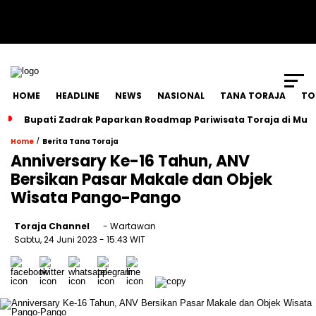
SCROLL TO CONTINUE WITH CONTENT
HOME
HEADLINE
NEWS
NASIONAL
TANA TORAJA
TO
Bupati Zadrak Paparkan Roadmap Pariwisata Toraja di Mun
/
Home
Berita Tana Toraja
Anniversary Ke-16 Tahun, ANV
Bersikan Pasar Makale dan Objek
Wisata Pango-Pango
Toraja Channel
- Wartawan
Sabtu, 24 Juni 2023
- 15:43 WIT